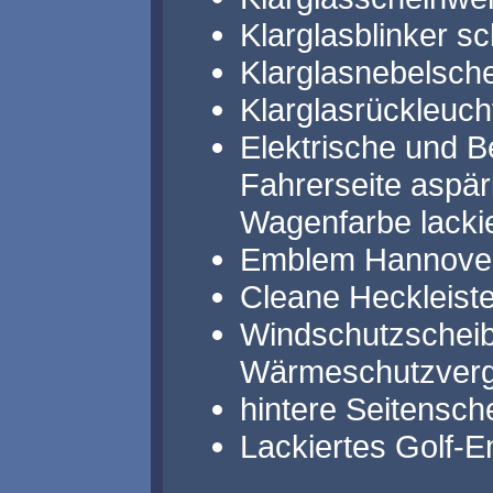
Klarglasblinker sc
Klarglasnebelsch
Klarglasrückleuch
Elektrische und B
Fahrerseite aspä
Wagenfarbe lackie
Emblem Hannover-E
Cleane Heckleiste
Windschutzscheib
Wärmeschutzverg
hintere Seitensc
Lackiertes Golf