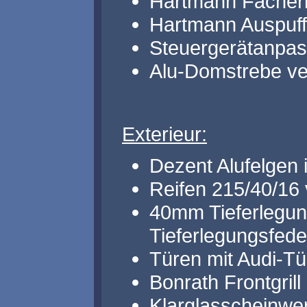
Hartmann Fächerkr
Hartmann Auspuff
Steuergerätanpa
Alu-Domstrebe ver
Exterieur:
Dezent Alufelgen 
Reifen 215/40/16 
40mm Tieferlegu
Tieferlegungsfeder
Türen mit Audi-Tü
Bonrath Frontgri
Klarglasscheinwe